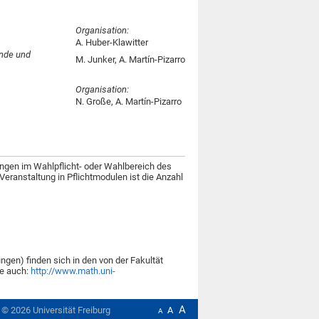
Organisation:
A. Huber-Klawitter
ende und
M. Junker, A. Martín-Pizarro
Organisation:
N. Große, A. Martín-Pizarro
ngen im Wahlpflicht- oder Wahlbereich des
Veranstaltung in Pflichtmodulen ist die Anzahl
gen) finden sich in den von der Fakultät
e auch:
http://www.math.uni-
A
t ©
2026
Universität Freiburg
A
A