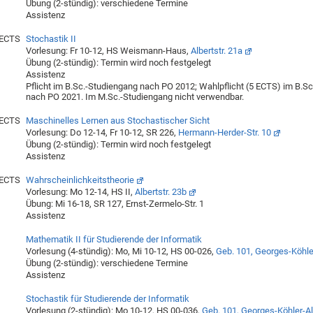
Übung (2-stündig): verschiedene Termine
Assistenz
 ECTS
Stochastik II
Vorlesung: Fr 10-12, HS Weismann-Haus,
Albertstr. 21a
Übung (2-stündig): Termin wird noch festgelegt
Assistenz
Pflicht im B.Sc.-Studiengang nach PO 2012; Wahlpflicht (5 ECTS) im B.S
nach PO 2021. Im M.Sc.-Studiengang nicht verwendbar.
 ECTS
Maschinelles Lernen aus Stochastischer Sicht
Vorlesung: Do 12-14, Fr 10-12, SR 226,
Hermann-Herder-Str. 10
Übung (2-stündig): Termin wird noch festgelegt
Assistenz
 ECTS
Wahrscheinlichkeitstheorie
Vorlesung: Mo 12-14, HS II,
Albertstr. 23b
Übung: Mi 16-18, SR 127, Ernst-Zermelo-Str. 1
Assistenz
Mathematik II für Studierende der Informatik
Vorlesung (4-stündig): Mo, Mi 10-12, HS 00-026,
Geb. 101, Georges-Köhle
Übung (2-stündig): verschiedene Termine
Assistenz
Stochastik für Studierende der Informatik
Vorlesung (2-stündig): Mo 10-12, HS 00-036,
Geb. 101, Georges-Köhler-Al