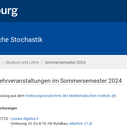
che Stochastik
›
›
Startseite
Studium und Lehre
Sommersemester 2024
ehrveranstaltungen im Sommersemester 2024
Auszug aus dem
Vorlesungsverzeichnis des Mathematischen Instituts
)
orlesungen
 ETCS
Lineare Algebra II
Vorlesung: Di, Do 8-10, HS Rundbau,
Albertstr. 21