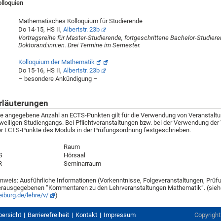
lloquien
Mathematisches Kolloquium für Studierende
Do 14-15, HS II,
Albertstr. 23b
Vortragsreihe für Master-Studierende, fortgeschrittene Bachelor-Studier
Doktorand:inn:en. Drei Termine im Semester.
Kolloquium der Mathematik
Do 15-16, HS II,
Albertstr. 23b
– besondere Ankündigung –
rläuterungen
e angegebene Anzahl an ECTS-Punkten gilt für die Verwendung von Veranstaltu
weiligen Studiengangs. Bei Pflichtveranstaltungen bzw. bei der Verwendung der 
er ECTS-Punkte des Moduls in der Prüfungsordnung festgeschrieben.
Raum
S
Hörsaal
R
Seminarraum
nweis: Ausführliche Informationen (Vorkenntnisse, Folgeveranstaltungen, Prüfun
erausgegebenen “Kommentaren zu den Lehrveranstaltungen Mathematik”. (sieh
eiburg.de/lehre/v/
)
bersicht
Barrierefreiheit
Kontakt
Impressum
Copyrigh