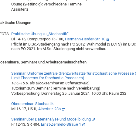
Übung (2-stündig): verschiedene Termine
Assistenz
raktische Übungen
 ECTS
Praktische Übung zu „Stochastik“
Di 14-16, Computerpool R -100,
Hermann-Herder-Str. 10
Pflicht im B.Sc.-Studiengang nach PO 2012; Wahlmodul (3 ECTS) im B.S
nach PO 2021. Im M.Sc.-Studiengang nicht verwendbar.
roseminare, Seminare und Arbeitsgemeinschaften
Seminar: Uniforme zentrale Grenzwertsätze für
stochastische Prozesse (
Limit Theorems for Stochastic Processes)
13.6.-15.6. als Blockseminar im Schwarzwald.
Tutorium zum Seminar (Termine nach Vereinbarung)
Vorbesprechung: Donnerstag 25. Januar 2024, 10:00 Uhr, Raum 232
Oberseminar: Stochastik
Mi 16-17, HS II,
Albertstr. 23b
Seminar über Datenanalyse und Modellbildung
Fr 12-13, SR 404,
Ernst-Zermelo-Straße 1