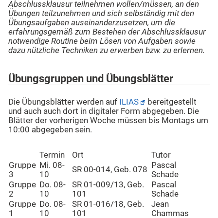
Abschlussklausur teilnehmen wollen/müssen, an den
Übungen teilzunehmen und sich selbständig mit den
Übungsaufgaben auseinanderzusetzen, um die
erfahrungsgemäß zum Bestehen der Abschlussklausur
notwendige Routine beim Lösen von Aufgaben sowie
dazu nützliche Techniken zu erwerben bzw. zu erlernen.
Übungsgruppen und Übungsblätter
Die Übungsblätter werden auf
ILIAS
bereitgestellt
und auch auch dort in digitaler Form abgegeben. Die
Blätter der vorherigen Woche müssen bis Montags um
10:00 abgegeben sein.
Termin
Ort
Tutor
Gruppe
Mi. 08-
Pascal
SR 00-014, Geb. 078
3
10
Schade
Gruppe
Do. 08-
SR 01-009/13, Geb.
Pascal
2
10
101
Schade
Gruppe
Do. 08-
SR 01-016/18, Geb.
Jean
1
10
101
Chammas