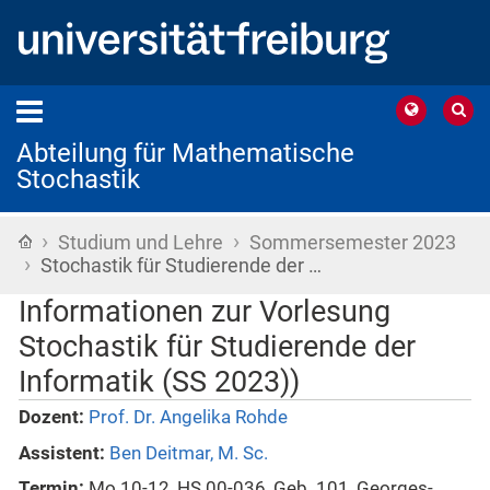
Abteilung für Mathematische
Stochastik
›
›
Startseite
Studium und Lehre
Sommersemester 2023
›
Stochastik für Studierende der …
Informationen zur Vorlesung
Stochastik für Studierende der
Informatik (SS 2023))
Dozent:
Prof. Dr. Angelika Rohde
Assistent:
Ben Deitmar, M. Sc.
Termin:
Mo 10-12, HS 00-036, Geb. 101, Georges-